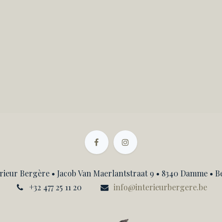
rieur Bergère • Jacob Van Maerlantstraat 9 • 8340 Damme • B
+32 477 25 11 20
info@interieurbergere.be